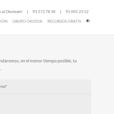
 al Okoteam!
93 172 78 30
91 005 23 52
CIÓN
GRUPO OKODIA
RECURSOS GRATIS
ndaremos, en el menor tiempo posible, tu
.