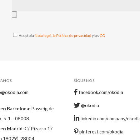
Acepto la
Nota legal
,
la Política de privacidad
y las
CG
TANOS
SÍGUENOS
o@okodia.com
facebook.com/okodia
@okodia
en Barcelona:
Passeig de
5, 5-1 – 08008
linkedin.com/company/okodi
en Madrid:
C/ Pizarro 17
pinterest.com/okodia
o 18029). 28004