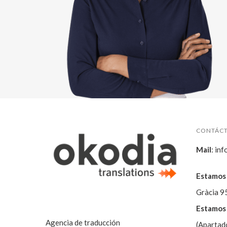
CONTÁC
Mail
:
inf
Estamos 
Gràcia 9
Estamos 
Agencia de traducción
(Apartad