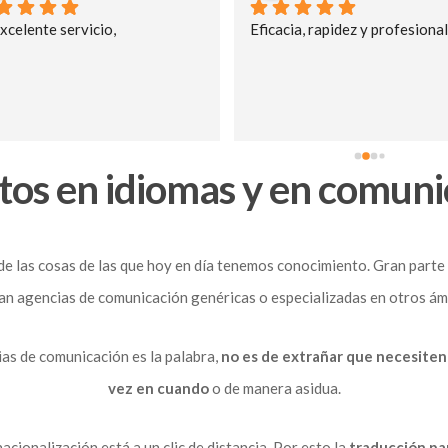
 excepcional!:) Rápido, 
Suelo trabajar con Okodia para 
 y con un equipo muy 
traducciones para mi empresa. El 
al y atento. Las 
servicio es de 10. Son super 
nes son de alta calidad y 
rápidos y eficientes, y tienen unos 
a siempre super puntual. 
buenos precios. Soy clienta fiel y 
cer trabajar con ellas. 
satisfecha 🙂
ecomendado!
tos en idiomas y en comuni
 las cosas de las que hoy en día tenemos conocimiento. Gran parte d
an agencias de comunicación genéricas o especializadas en otros ám
ias de comunicación es la palabra,
no es de extrañar que necesite
vez en cuando
o de manera asidua.
nacionalización está a un clic de distancia. Por esto la
traducción pa