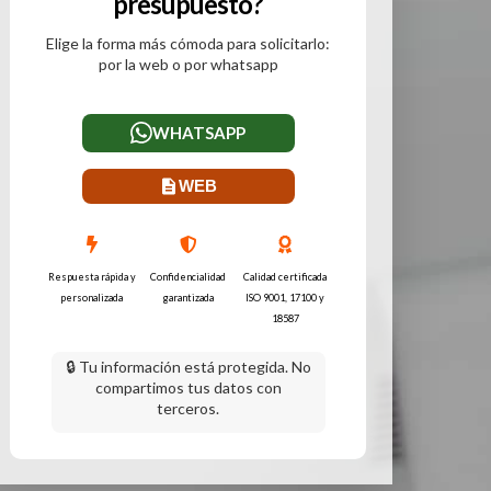
presupuesto?
Elige la forma más cómoda para solicitarlo:
por la web o por whatsapp
WHATSAPP
WEB
Respuesta rápida y
Confidencialidad
Calidad certificada
personalizada
garantizada
ISO 9001, 17100 y
18587
🔒 Tu información está protegida. No
compartimos tus datos con
terceros.