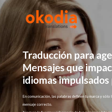
Traducción para age
Mensajes que impact
idiomas impulsados 
En comunicación, las palabras definen tu marca y sólo l
mensaje correcto.