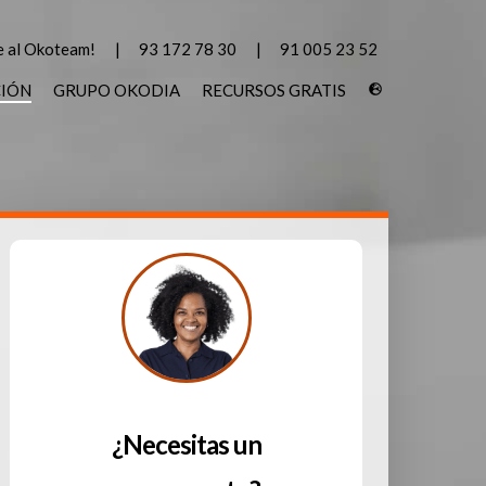
 al Okoteam!
93 172 78 30
91 005 23 52
CIÓN
GRUPO OKODIA
RECURSOS GRATIS
¿Necesitas un