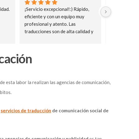
Servicio rápido y eficaz. Personal 
Solicité una traduc
muy amable y atento. 100% 
un certificado de n
recomendable.
lo mandaron en el m
Personal muy atent
muy rápido, gracia
cación
e esta labor la realizan las agencias de comunicación,
bitos.
n
servicios de traducción
de comunicación social de
ra agencias de comunicación y publicidad
es tan