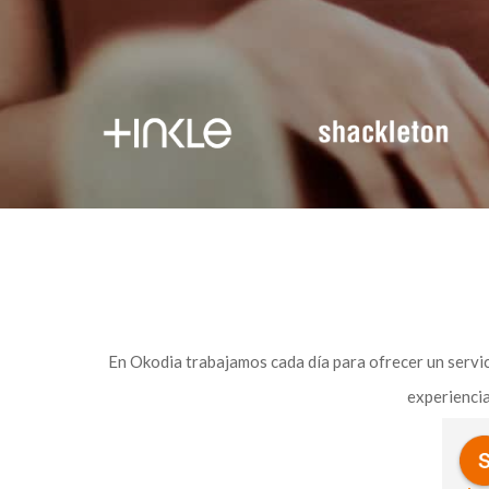
En Okodia trabajamos cada día para ofrecer un servici
experiencia
s
Rafael Silva
D
el año pasado
el