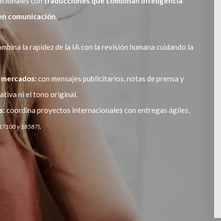
nacionales con
traducciones que combinan inteligencia
s en comunicación
.
mbina la rapidez de la IA con la revisión humana cuidando la
 mercados:
con mensajes publicitarios, notas de prensa y
tiva ni el tono original.
s:
coordina proyectos internacionales con entregas ágiles,
.
 17100 y 18587)