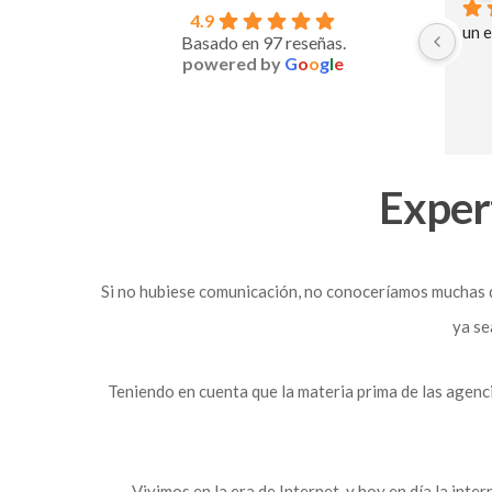
4.9
Eficacia, rapidez y profesionalidad.
¡Servicio
Basado en 97 reseñas.
eficiente
powered by
G
o
o
g
l
e
profesion
traduccio
la entreg
Es un pla
¡100% r
Exper
Si no hubiese comunicación, no conoceríamos muchas de
ya se
Teniendo en cuenta que la materia prima de las agenc
Vivimos en la era de Internet, y hoy en día la inter