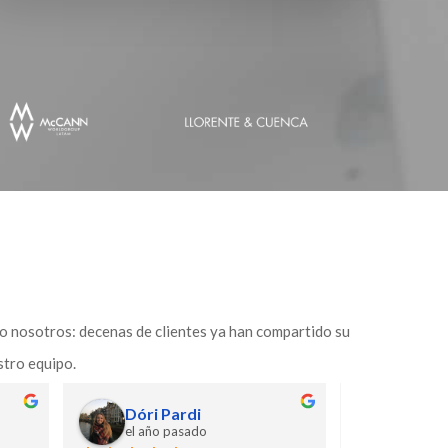
olo nosotros: decenas de clientes ya han compartido su
stro equipo.
Marina Diana
Sara Velez
hace 2 años
hace 2 años