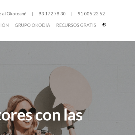
 al Okoteam!
93 172 78 30
91 005 23 52
CIÓN
GRUPO OKODIA
RECURSOS GRATIS
tores con las