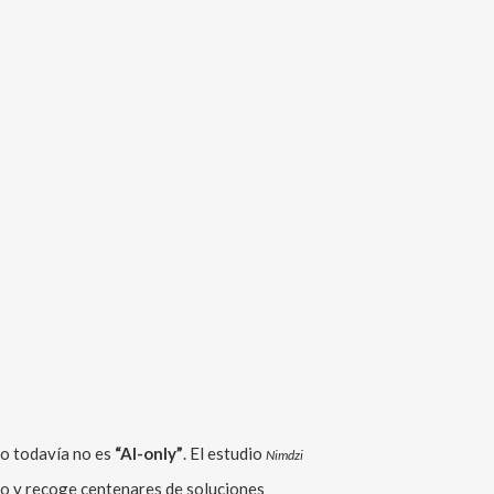
ro todavía no es
“AI-only”
. El estudio
Nimdzi
o y recoge centenares de soluciones