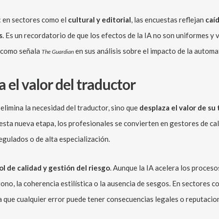
: en sectores como el
cultural y editorial
, las encuestas reflejan
caí
s
. Es un recordatorio de que los efectos de la IA no son uniformes y va
al como señala
en sus análisis sobre el impacto de la automa
The Guardian
 el valor del traductor
 elimina la necesidad del traductor, sino que
desplaza el valor de su
esta nueva etapa, los profesionales se convierten en gestores de cal
egulados o de alta especialización.
l de calidad y gestión del riesgo
. Aunque la IA acelera los proces
tono, la coherencia estilística o la ausencia de sesgos. En sectores com
ya que cualquier error puede tener consecuencias legales o reputacio