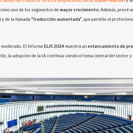
 trabajo del traductor se está desplazando hacia la
post-edición
y l
a como uno de los segmentos de
mayor crecimiento
. Además, prevé u
)
y de la llamada
“traducción aumentada”
, que permite al profesiona
 moderado. El informe
ELIS 2024
muestra un
estancamiento de pre
lo, la adopción de la IA continúa siendo el tema central del sector y