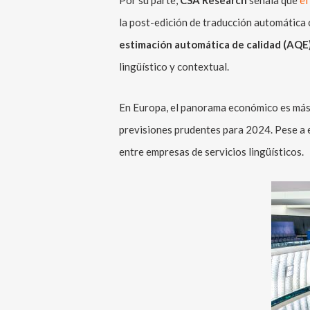
Por su parte,
CSA Research
señala que
el
la post-edición de traducción automátic
estimación automática de calidad (AQE
lingüístico y contextual.
En Europa, el panorama económico es más
previsiones prudentes para 2024. Pese a el
entre empresas de servicios lingüísticos.