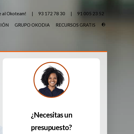
 al Okoteam!
93 172 78 30
91 005 23 52
CIÓN
GRUPO OKODIA
RECURSOS GRATIS
¿Necesitas un
presupuesto?