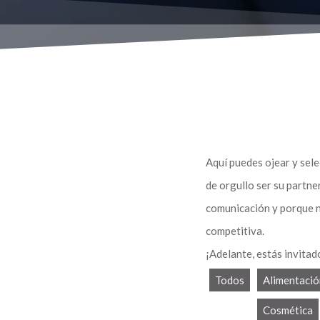
Aquí puedes ojear y sele
de orgullo ser su partne
comunicación y porque n
competitiva.
¡Adelante, estás invitad
Todos
Alimentació
Cosmética