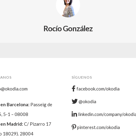
Rocío González
TANOS
SÍGUENOS
o@okodia.com
facebook.com/okodia
@okodia
en Barcelona:
Passeig de
5, 5-1 – 08008
linkedin.com/company/okodi
en Madrid:
C/ Pizarro 17
pinterest.com/okodia
o 18029). 28004