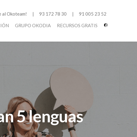
 al Okoteam!
93 172 78 30
91 005 23 52
CIÓN
GRUPO OKODIA
RECURSOS GRATIS
an 5 lenguas