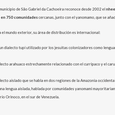
l municipio de São Gabriel da Cachoeira reconoce desde 2002 el
nhee
n en 750 comunidades
cercanas, junto con el yanomamo, que se añadió
l mundo exterior, su área de distribución es internacional:
un dialecto tupí utilizado por los jesuitas colonizadores como lengu
alecto arahuaco estrechamente relacionado con el curripaco y el caru
lecto aislado que se habla en dos regiones de la Amazonia occidental
una lengua aislada, hablada por comunidades yanomami mayoritariam
 río Orinoco, en el sur de Venezuela.