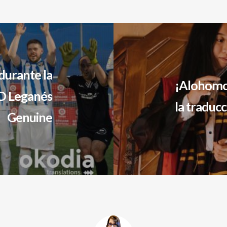
durante la
¡Alohomor
D Leganés
la traduc
Genuine