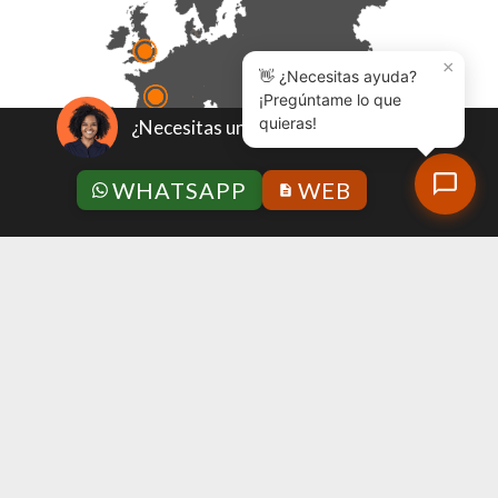
×
👋 ¿Necesitas ayuda?
¡Pregúntame lo que
quieras!
¿Necesitas un presupuesto?
WHATSAPP
WEB
Política de calidad
|
Nota legal
|
Política de privacidad
|
Condiciones Generales
|
Política anticorrupción
|
Código ético y de conducta
NUESTRAS MARCAS: