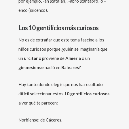
por ejemplo, -an (catalán), -abro (cántabro) o –
enco (ibicenco).
Los 10 gentilicios más curiosos
No es de extrañar que este tema fascine a los
niños curiosos porque ¿quién se imaginaría que
un
urcitano
proviene de
Almería
o un
gimnesiense
nació en
Baleares
?
Hay tanto donde elegir que nos ha resultado
difícil seleccionar estos
10 gentilicios curiosos
,
a ver qué te parecen:
Norbiense: de Cáceres.