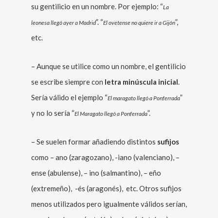
su gentilicio en un nombre. Por ejemplo: “
La
”. “
”,
leonesa llegó ayer a Madrid
El ovetense no quiere ir a Gijón
etc.
– Aunque se utilice como un nombre, el gentilicio
se escribe siempre con
letra minúscula inicial
.
Sería válido el ejemplo “
”
El maragato llegó a Ponferrada
y no lo sería “
”.
El Maragato llegó a Ponferrada
– Se suelen formar añadiendo distintos
sufijos
como – ano (zaragozano), -iano (valenciano), –
ense (abulense), – ino (salmantino), – eño
(extremeño), -és (aragonés), etc. Otros sufijos
menos utilizados pero igualmente válidos serían,