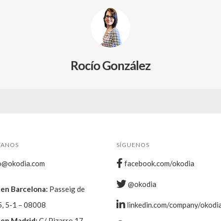
Rocío González
TANOS
SÍGUENOS
o@okodia.com
facebook.com/okodia
@okodia
en Barcelona:
Passeig de
5, 5-1 – 08008
linkedin.com/company/okodi
en Madrid:
C/ Pizarro 17