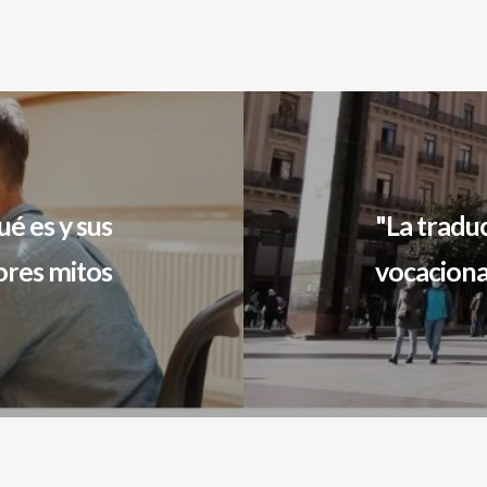
ué es y sus
"La tradu
res mitos
vocaciona