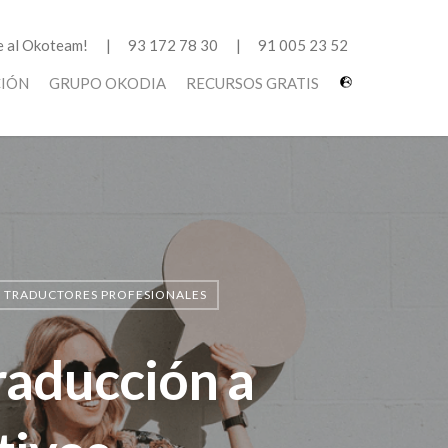
 al Okoteam!
93 172 78 30
91 005 23 52
CIÓN
GRUPO OKODIA
RECURSOS GRATIS
TRADUCTORES PROFESIONALES
raducción a