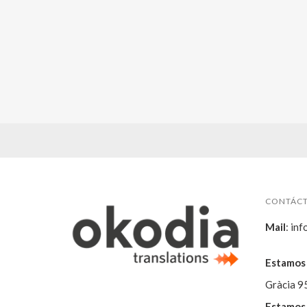
CONTÁC
Mail
:
inf
Estamos 
Gràcia 9
Estamos 