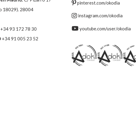
pinterest.com/okodia
o 18029). 28004
instagram.com/okodia
youtube.com/user/okodia
+34 93 172 78 30
D
+34 91 005 23 52